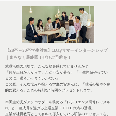
営業職
東京本社
【月給】350,000円～ ※年収例）新
卒5年目社員：年収950万円（信託型
ストックオプション含む）
【28卒～30卒学生対象】1Dayサマーインターンシップ
｜まもなく最終回！ぜひご予約を！
【賞与】年2回予定
就職活動の現場で、こんな壁を感じていませんか？
「何が正解かわからず、ただ不安が募る」 「一生懸命やってい
・中小企業診断士資格取得の特別支
るのに、選考がうまくいかない」
援制度 合格祝金：100万円、資格合
この夏、そんな悩みを抱える学生の皆さんに、「就活の勝率を劇
格手当：上限5万円
的に変える」ための特別な4時間をプレゼントします。
・社内食事会手当 上限7,000円/月
本田圭佑氏がアンバサダーを務める「レジリエンス研修レッスル
®」と、急成長を遂げる上場企業・ＦＣＥ代表の登壇。
・書籍購入補助 上限3,000円/月
企業が社員教育として有料で導入している研修のエッセンスを、