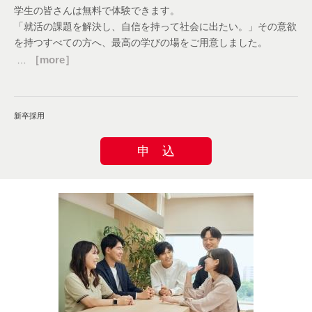
学生の皆さんは無料で体験できます。
・子ども教育手当 一子につき
「就活の課題を解決し、自信を持って社会に出たい。」その意欲
10,000円/月（中学生の年齢まで）
を持つすべての方へ、最高の学びの場をご用意しました。
［more］
…
・学習＆レポート手当 10,000円/月
新卒採用
新卒採用
申 込