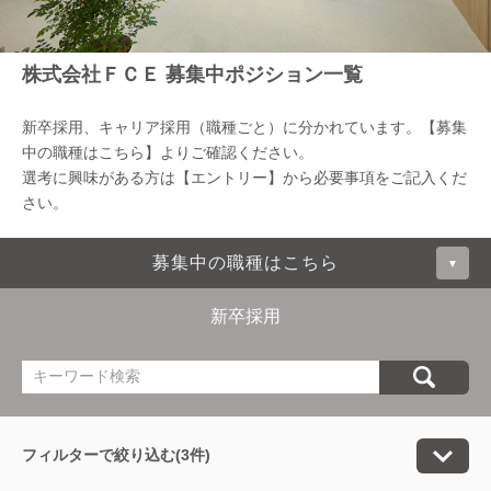
株式会社ＦＣＥ 募集中ポジション一覧
新卒採用、キャリア採用（職種ごと）に分かれています。【募集
中の職種はこちら】よりご確認ください。
選考に興味がある方は【エントリー】から必要事項をご記入くだ
さい。
募集中の職種はこちら
▼
新卒採用
CLOSE
カスタマーサクセス／スーパーバイザー（…
マーケティング／エンジニア（キャリア採…
まずカジュアル面談希望（キャリア採用）
管理部門（キャリア採用）
営業（キャリア採用）
フィルターで絞り込む(3件)